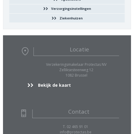
Verzorgingsinstellingen
Ziekenhuizen
Locatie
Verzekeringsmakelaar Protectas NV
Zelliksesteenweg 12
1082 Brussel
Bekijk de kaart
Contact
T. 02 465 91 01
info@protectas.be