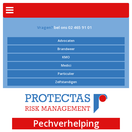
Vragen?
bel ons 02 465 91 01
Advocaten
Brandweer
KMO
Medici
Particulier
Zelfstandigen
Pechverhelping