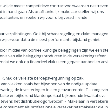
t wij de meest competitieve contractvoorwaarden nastreven
d in hand gaan. Als onafhankelijk makelaar stellen wij ons
odaliteiten, en zoeken wij voor u bij verschillende
aar verplichtingen. Ook bij schaderegeling en claim manage
 wij ervoor dat u de meest performante bijstand geniet.
oor middel van oordeelkundige beleggingen zijn we een ste
is van alle beleggingsproducten in de verzekeringssfeer
zodat we ook op financieel vlak u een gepast aanbod en adv
r ‘FSMA’ de vereiste beroepsvergunning op zak.
al van vlakken zoals het bijwonen van de nodige update
varing, de investeringen in een geavanceerde IT – omgevin
site en bijhorend klantenportaal bijkomende kwalitatieve
 tevens het distributielogo ‘Brocom – Makelaar in verzekeri
de consument als professionele verzekeringsmakelaar die i