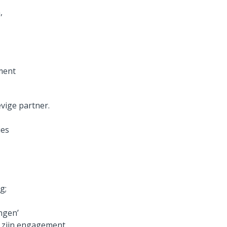
,
ment
vige partner.
ies
g;
ngen’
n zijn engagement