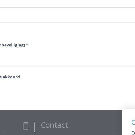
beveiliging) *
e akkoord.
C
Contact
D