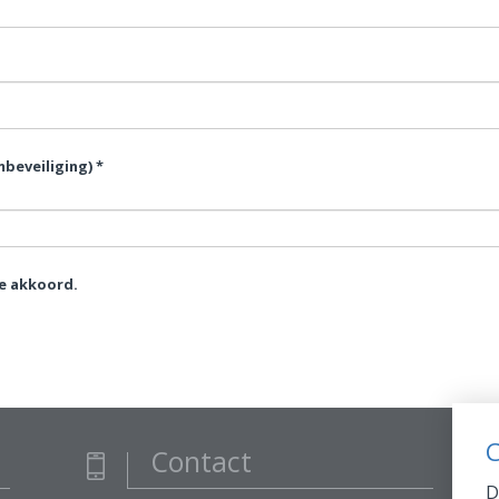
beveiliging) *
e akkoord.
C
Contact
D