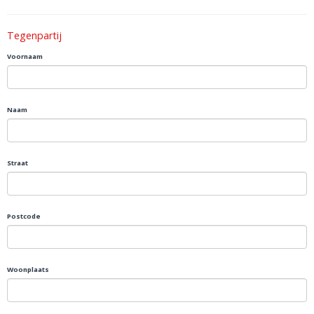
Tegenpartij
Voornaam
Naam
Straat
Postcode
Woonplaats