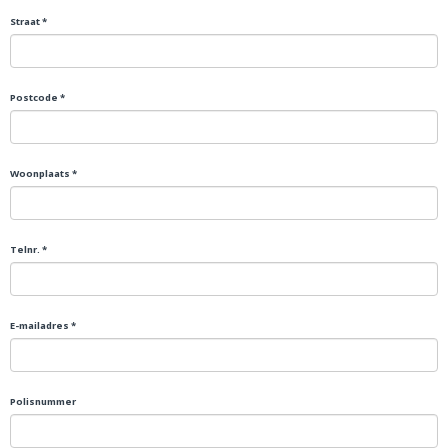
Straat *
Postcode *
Woonplaats *
Telnr. *
E-mailadres *
Polisnummer