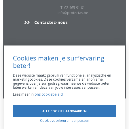
T. 02 465 91 01
info@protectas.be
Contactez-nous
Info supp.
Cookies maken je surfervaring
FSMA 16896 A
beter!
RPR 0423.039.170
Conduite AssurMiFiD
Deze website maakt gebruik van functionele, analystische en
marketingcookies. Deze cookies verzamelen anonieme
Prendre rendez-vous
gegevens over je surfgedrag waarmee we de website beter
laten werken en deze aan jouw interesses aanpassen.
Lees meer in
ons cookiebeleid.
Clause de confidentialité
Disclaimer
Politique sur les cookies
Created by
ALLE COOKIES AANVAARDEN
CRM.art
Cookievoorkeuren aanpassen