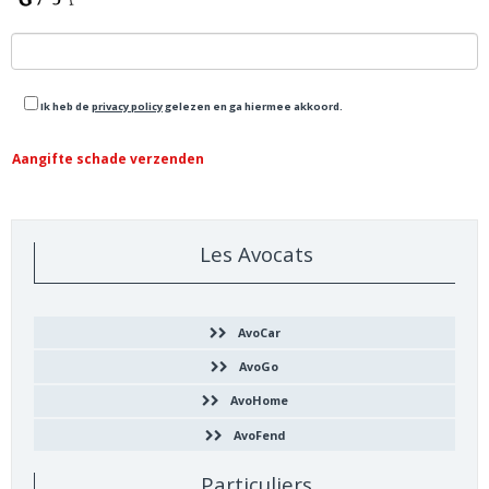
Ik heb de
privacy policy
gelezen en ga hiermee akkoord.
Les Avocats
AvoCar
AvoGo
AvoHome
AvoFend
Particuliers