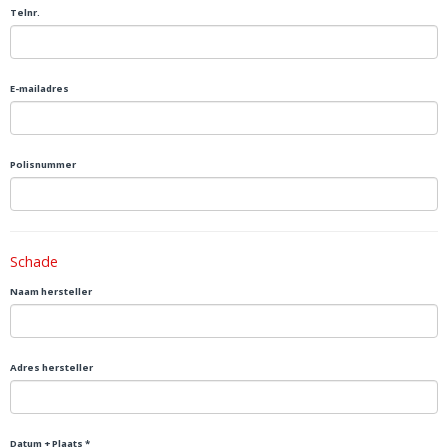
Telnr.
E-mailadres
Polisnummer
Schade
Naam hersteller
Adres hersteller
Datum + Plaats *