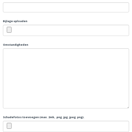
Bijlage uploaden
Omstandigheden
Schadefotos toevoegen (max. 2mb, .png .jpg .jpeg .png).