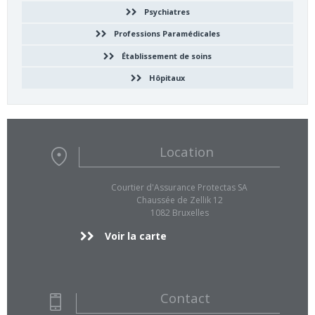
Psychiatres
Professions Paramédicales
Établissement de soins
Hôpitaux
Location
Courtier d'Assurance Protectas SA
Chaussée de Zellik 12
1082 Bruxelles
Voir la carte
Contact