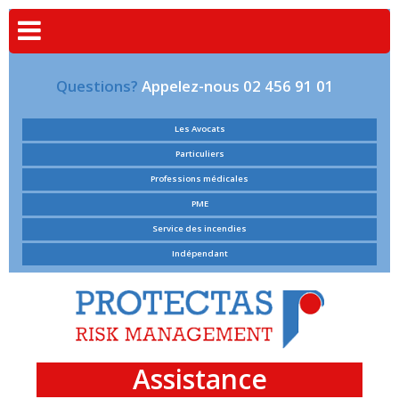
Questions?
Appelez-nous 02 456 91 01
Les Avocats
Particuliers
Professions médicales
PME
Service des incendies
Indépendant
Assistance