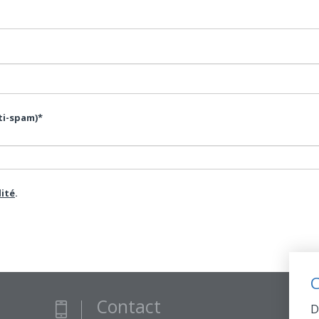
nti-spam)*
lité
.
C
Contact
D