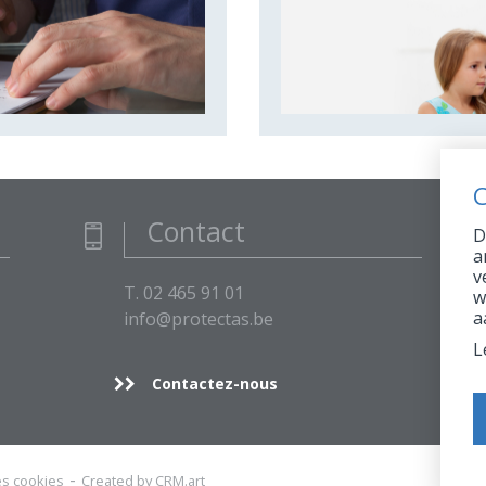
C
Contact
D
a
v
T. 02 465 91 01
w
a
info@protectas.be
L
Contactez-nous
les cookies
Created by CRM.art