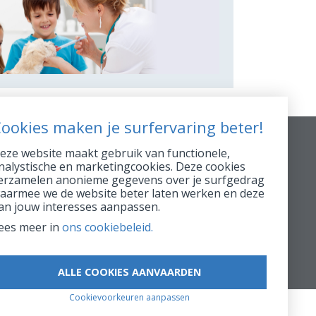
ookies maken je surfervaring beter!
Info supp.
eze website maakt gebruik van functionele,
nalystische en marketingcookies. Deze cookies
erzamelen anonieme gegevens over je surfgedrag
FSMA 16896 A
aarmee we de website beter laten werken en deze
an jouw interesses aanpassen.
RPR 0423.039.170
Conduite AssurMiFiD
ees meer in
ons cookiebeleid.
Prendre rendez-vous
ALLE COOKIES AANVAARDEN
Cookievoorkeuren aanpassen