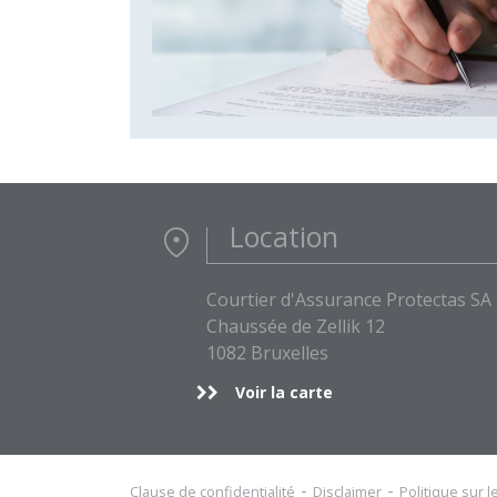
Location
Courtier d'Assurance Protectas SA
Chaussée de Zellik 12
1082 Bruxelles
Voir la carte
Clause de confidentialité
Disclaimer
Politique sur 