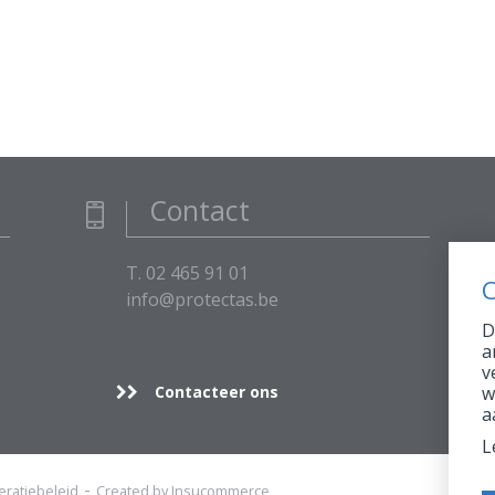
Contact
T. 02 465 91 01
C
info@protectas.be
D
a
v
Contacteer ons
w
a
L
ratiebeleid
Created by Insucommerce