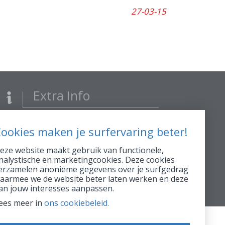
27-03-15
Extra Info
FSMA 16896 A
ookies maken je surfervaring beter!
RPR 0423.039.170
AssurMiFID gedragsregels
eze website maakt gebruik van functionele,
nalystische en marketingcookies. Deze cookies
erzamelen anonieme gegevens over je surfgedrag
Maak een afspraak
aarmee we de website beter laten werken en deze
an jouw interesses aanpassen.
ees meer in
ons cookiebeleid.