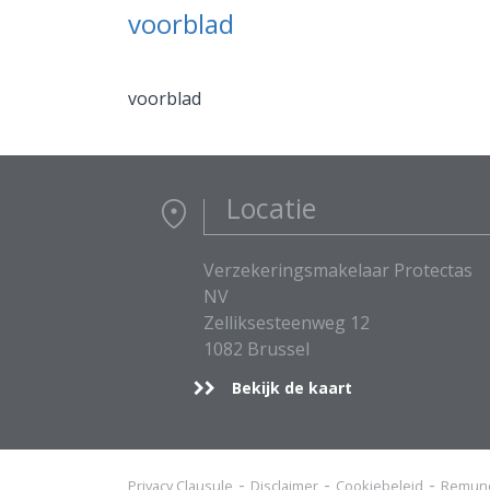
voorblad
voorblad
Locatie
Verzekeringsmakelaar Protectas
NV
Zelliksesteenweg 12
1082 Brussel
Bekijk de kaart
Privacy Clausule
Disclaimer
Cookiebeleid
Remune