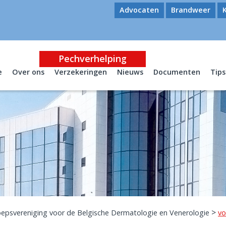
Advocaten
Brandweer
Pechverhelping
e
Over ons
Verzekeringen
Nieuws
Documenten
Tips
>
epsvereniging voor de Belgische Dermatologie en Venerologie
vo