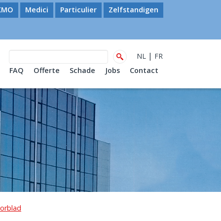
KMO
Medici
Particulier
Zelfstandigen
|
NL
FR
FAQ
Offerte
Schade
Jobs
Contact
orblad