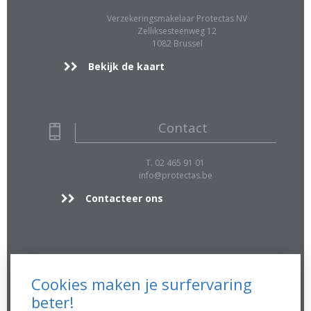
Verzekeringsmakelaar Protectas NV
Zelliksesteenweg 12
1082 Brussel
Bekijk de kaart
Contact
T. 02 465 91 01
info@protectas.be
Contacteer ons
Extra Info
Cookies maken je surfervaring
FSMA 16896 A
beter!
RPR 0423.039.170