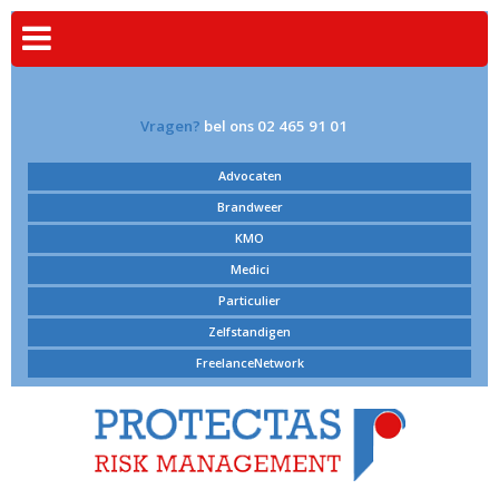
Vragen?
bel ons 02 465 91 01
Advocaten
Brandweer
KMO
Medici
Particulier
Zelfstandigen
FreelanceNetwork