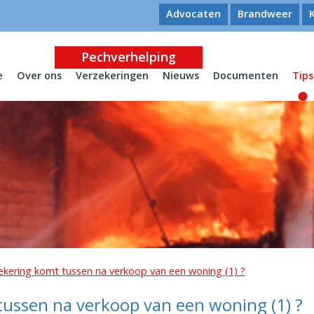
Advocaten
Brandweer
Pechverhelping
e
Over ons
Verzekeringen
Nieuws
Documenten
Tips
kering komt tussen na verkoop van een woning (1) ?
ussen na verkoop van een woning (1) ?