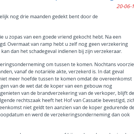
20-06-
lijk nog drie maanden gedekt bent door de
 die u zopas van een goede vriend gekocht hebt. Na een
igd. Overmaat van ramp hebt u zelf nog geen verzekering
kan dan het schadegeval indienen bij zijn verzekeraar.
ekeringsonderneming om tussen te komen. Nochtans voorzie
en, vanaf de notariële akte, verzekerd is. In dat geval
 niet meer hoefde tussen te komen omdat de overeenkomst
ngen van de wet dat de koper van een gebouw nog
enieten van de brandverzekering van de verkoper, blijft d
olgende rechtszaak heeft het Hof van Cassatie bevestigd, zic
reenkomst niet geldt ten aanzien van de koper gedurende d
erkoopdatum en werd de verzekeringsonderneming dan ook