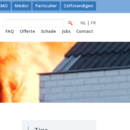
KMO
Medici
Particulier
Zelfstandigen
|
NL
FR
FAQ
Offerte
Schade
Jobs
Contact