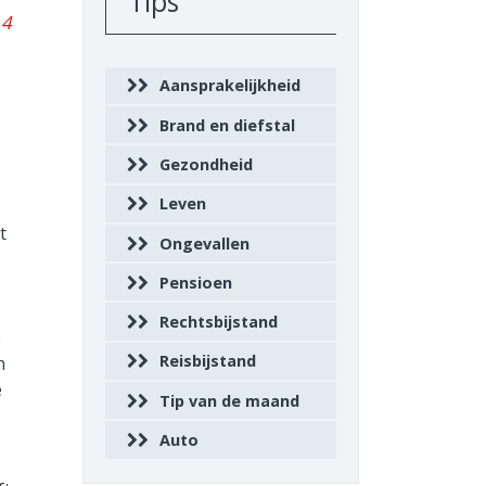
Tips
14
Aansprakelijkheid
Brand en diefstal
Gezondheid
Leven
t
Ongevallen
Pensioen
Rechtsbijstand
e
Reisbijstand
h
e
Tip van de maand
Auto