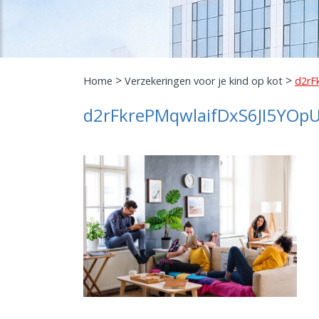
>
>
Home
Verzekeringen voor je kind op kot
d2rF
d2rFkrePMqwlaifDxS6JI5YO