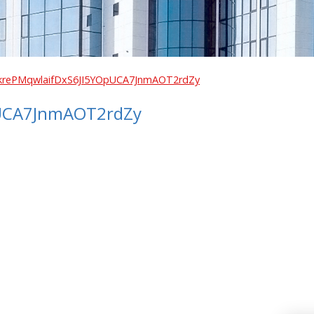
krePMqwlaifDxS6JI5YOpUCA7JnmAOT2rdZy
pUCA7JnmAOT2rdZy