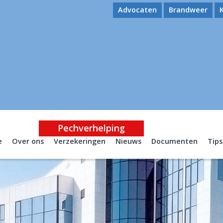
Advocaten
Brandweer
Pechverhelping
e
Over ons
Verzekeringen
Nieuws
Documenten
Tips