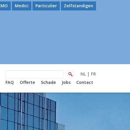
KMO
Medici
Particulier
Zelfstandigen
|
NL
FR
FAQ
Offerte
Schade
Jobs
Contact