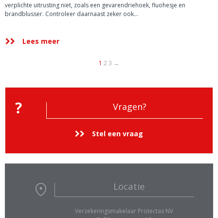
verplichte uitrusting niet, zoals een gevarendriehoek, fluohesje en
brandblusser. Controleer daarnaast zeker ook…
Lees meer
1
2
3
→
Vragen?
Stel een vraag
Locatie
Verzekeringsmakelaar Protectas NV