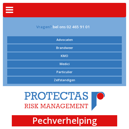
Vragen?
bel ons 02 465 91 01
Advocaten
Brandweer
KMO
Medici
Particulier
Zelfstandigen
Pechverhelping