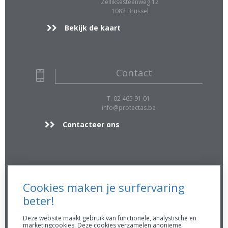
Zelliksesteenweg 12
1082 Brussel
Bekijk de kaart
Contact
T. 02 465 91 01
info@protectas.be
Contacteer ons
Extra Info
Cookies maken je surfervaring
FSMA 16896 A
beter!
RPR 0423.039.170
AssurMiFID gedragsregels
Deze website maakt gebruik van functionele, analystische en
marketingcookies. Deze cookies verzamelen anonieme