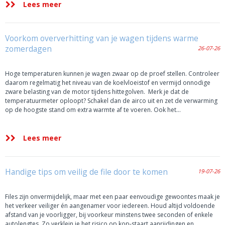
Lees meer
Voorkom oververhitting van je wagen tijdens warme
zomerdagen
26-07-26
Hoge temperaturen kunnen je wagen zwaar op de proef stellen. Controleer
daarom regelmatig het niveau van de koelvloeistof en vermijd onnodige
zware belasting van de motor tijdens hittegolven. Merk je dat de
temperatuurmeter oploopt? Schakel dan de airco uit en zet de verwarming
op de hoogste stand om extra warmte af te voeren. Ook het…
Lees meer
Handige tips om veilig de file door te komen
19-07-26
Files zijn onvermijdelijk, maar met een paar eenvoudige gewoontes maak je
het verkeer veiliger én aangenamer voor iedereen. Houd altijd voldoende
afstand van je voorligger, bij voorkeur minstens twee seconden of enkele
autolengtes. Zo verklein je het risico op kop-staart aanrijdingen en