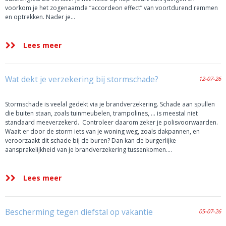
voorkom je het zogenaamde “accordeon effect” van voortdurend remmen
en optrekken. Nader je…
Lees meer
Wat dekt je verzekering bij stormschade?
12-07-26
Stormschade is veelal gedekt via je brandverzekering. Schade aan spullen
die buiten staan, zoals tuinmeubelen, trampolines, … is meestal niet
standaard meeverzekerd. Controleer daarom zeker je polisvoorwaarden.
Waait er door de storm iets van je woning weg, zoals dakpannen, en
veroorzaakt dit schade bij de buren? Dan kan de burgerlijke
aansprakelijkheid van je brandverzekering tussenkomen….
Lees meer
Bescherming tegen diefstal op vakantie
05-07-26