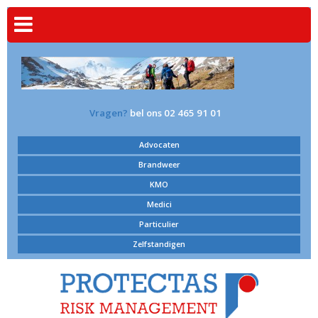
Vragen?
bel ons 02 465 91 01
Advocaten
Brandweer
KMO
Medici
Particulier
Zelfstandigen