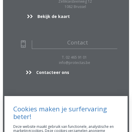
Zelliksesteenweg 12
1082 Brussel
Bekijk de kaart
Contact
T. 02 465 91 01
info@protectas.be
Contacteer ons
Extra Info
Cookies maken je surfervaring
FSMA 16896 A
beter!
RPR 0423.039.170
AssurMiFID gedragsregels
Deze website maakt gebruik van functionele, analystische en
marketingcookies. Deze cookies verzamelen anonieme