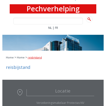
Pechverhelping
|
NL
FR
>
>
Home
Home
reisbijstand
reisbijstand
Locatie
Verzekeringsmakelaar Protectas NV