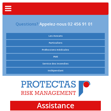
Questions?
Appelez-nous 02 456 91 01
Les Avocats
Particuliers
Professions médicales
PME
Service des incendies
Indépendant
Assistance