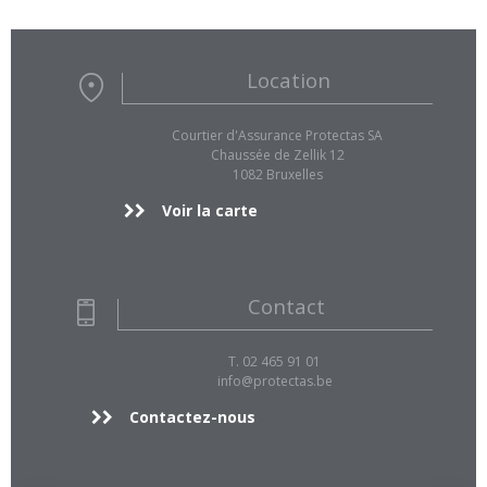
Location
Courtier d'Assurance Protectas SA
Chaussée de Zellik 12
1082 Bruxelles
Voir la carte
Contact
T. 02 465 91 01
info@protectas.be
Contactez-nous