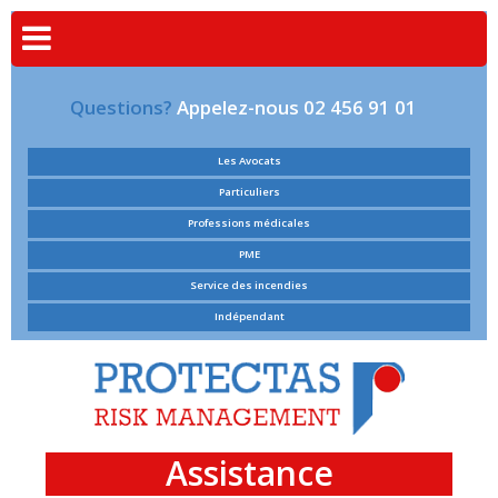
Questions?
Appelez-nous 02 456 91 01
Les Avocats
Particuliers
Professions médicales
PME
Service des incendies
Indépendant
Assistance