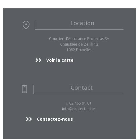
Location
Courtier d'Assurance Protectas SA
Chaussée de Zellik 12
1082 Bruxelles
Voir la carte
Contact
T. 02 465 91 01
info@protectas.be
Contactez-nous