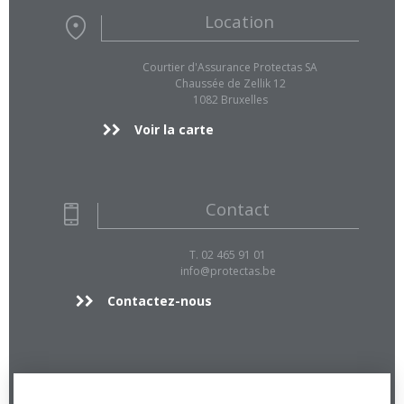
Location
Courtier d'Assurance Protectas SA
Chaussée de Zellik 12
1082 Bruxelles
Voir la carte
Contact
T. 02 465 91 01
info@protectas.be
Contactez-nous
Info supp.