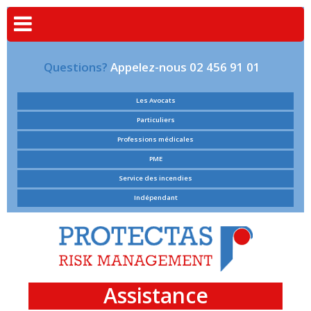
Questions?
Appelez-nous 02 456 91 01
Les Avocats
Particuliers
Professions médicales
PME
Service des incendies
Indépendant
Assistance