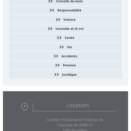
Conseils du mois
Responsabilité
Voiture
Incendie et le vol
Santé
Vie
Accidents
Pension
Juridique
Location
Courtier d'Assurance Protectas SA
Chaussée de Zellik 12
1082 Bruxelles