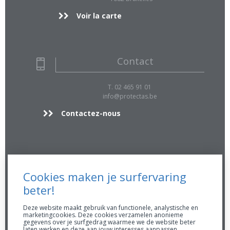
Voir la carte
Contact
T. 02 465 91 01
info@protectas.be
Contactez-nous
Info supp.
Cookies maken je surfervaring
FSMA 16896 A
beter!
RPR 0423.039.170
Conduite AssurMiFiD
Deze website maakt gebruik van functionele, analystische en
marketingcookies. Deze cookies verzamelen anonieme
Prendre rendez-vous
gegevens over je surfgedrag waarmee we de website beter
laten werken en deze aan jouw interesses aanpassen.