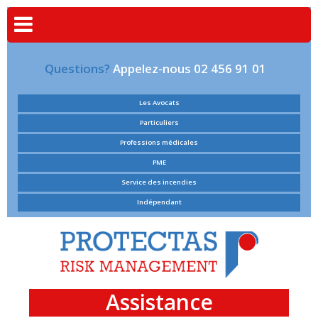
Questions?
Appelez-nous 02 456 91 01
Les Avocats
Particuliers
Professions médicales
PME
Service des incendies
Indépendant
Assistance