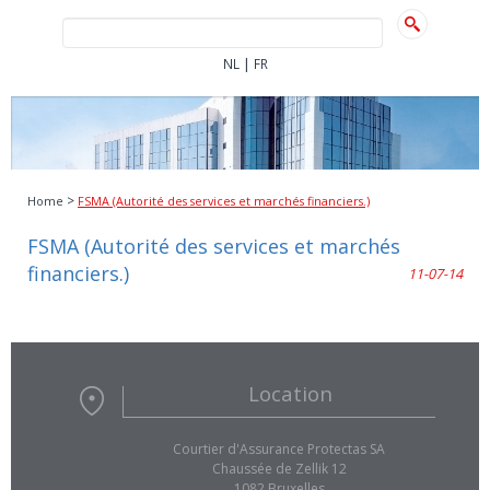
|
NL
FR
>
Home
FSMA (Autorité des services et marchés financiers.)
FSMA (Autorité des services et marchés
financiers.)
11-07-14
Location
Courtier d'Assurance Protectas SA
Chaussée de Zellik 12
1082 Bruxelles