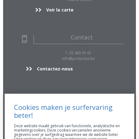
Voir la carte
Contact
T. 02 465 91 01
info@protectas.be
Contactez-nous
Info supp.
Cookies maken je surfervaring
FSMA 16896 A
beter!
RPR 0423.039.170
Conduite AssurMiFiD
Deze website maakt gebruik van functionele, analystische en
marketingcookies. Deze cookies verzamelen anonieme
Prendre rendez-vous
gegevens over je surfgedrag waarmee we de website beter
laten werken en deze aan jouw interesses aanpassen.