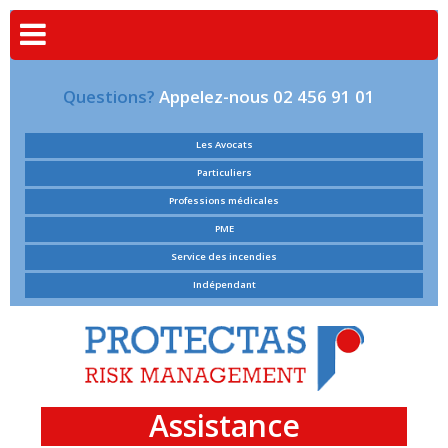
Questions?
Appelez-nous 02 456 91 01
Les Avocats
Particuliers
Professions médicales
PME
Service des incendies
Indépendant
Assistance