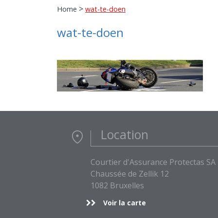
>
Home
wat-te-doen
wat-te-doen
Location
Courtier d'Assurance Protectas SA
Chaussée de Zellik 12
1082 Bruxelles
Voir la carte