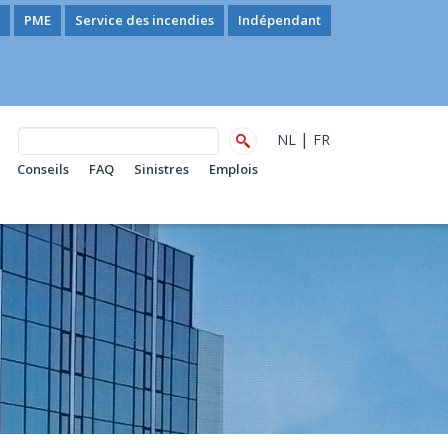
PME
Service des incendies
Indépendant
|
NL
FR
Conseils
FAQ
Sinistres
Emplois