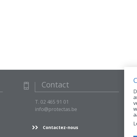
C
Contact
D
a
T. 02 465 91 01
v
w
info@protectas.be
a
L
Contactez-nous