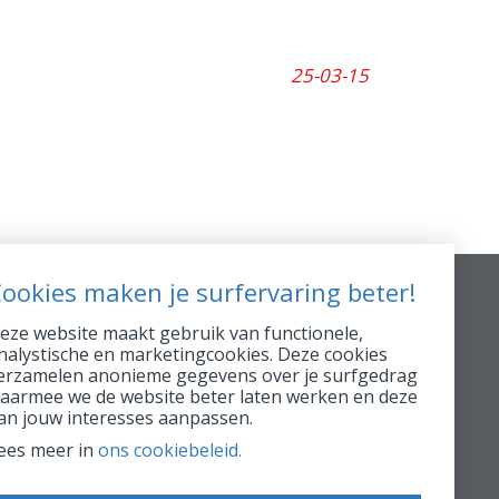
25-03-15
ookies maken je surfervaring beter!
Info supp.
eze website maakt gebruik van functionele,
nalystische en marketingcookies. Deze cookies
FSMA 16896 A
erzamelen anonieme gegevens over je surfgedrag
aarmee we de website beter laten werken en deze
RPR 0423.039.170
an jouw interesses aanpassen.
Conduite AssurMiFiD
ees meer in
ons cookiebeleid.
Prendre rendez-vous