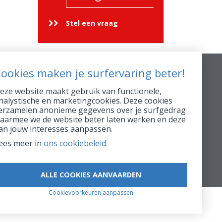
Stel een vraag
ookies maken je surfervaring beter!
Extra Info
eze website maakt gebruik van functionele,
nalystische en marketingcookies. Deze cookies
FSMA 16896 A
erzamelen anonieme gegevens over je surfgedrag
RPR 0423.039.170
aarmee we de website beter laten werken en deze
an jouw interesses aanpassen.
AssurMiFID gedragsregels
ees meer in
ons cookiebeleid.
Maak een afspraak
ALLE COOKIES AANVAARDEN
Cookievoorkeuren aanpassen