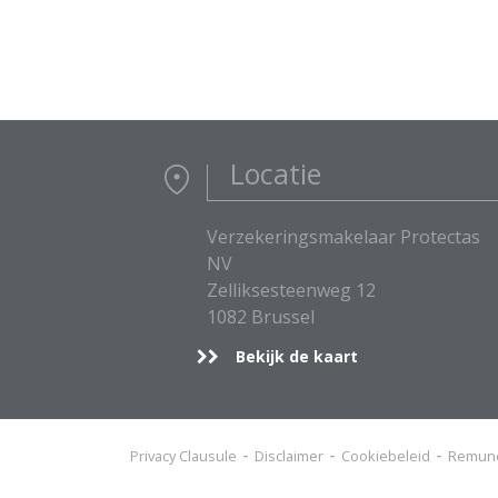
Locatie
Verzekeringsmakelaar Protectas
NV
Zelliksesteenweg 12
1082 Brussel
Bekijk de kaart
Privacy Clausule
Disclaimer
Cookiebeleid
Remune