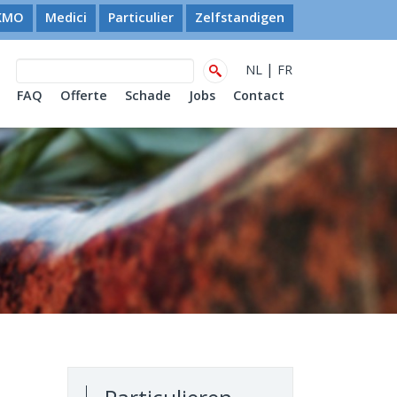
KMO
Medici
Particulier
Zelfstandigen
|
NL
FR
FAQ
Offerte
Schade
Jobs
Contact