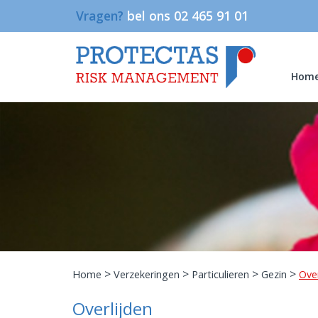
Vragen?
bel ons 02 465 91 01
Hom
>
>
>
>
Home
Verzekeringen
Particulieren
Gezin
Over
Overlijden