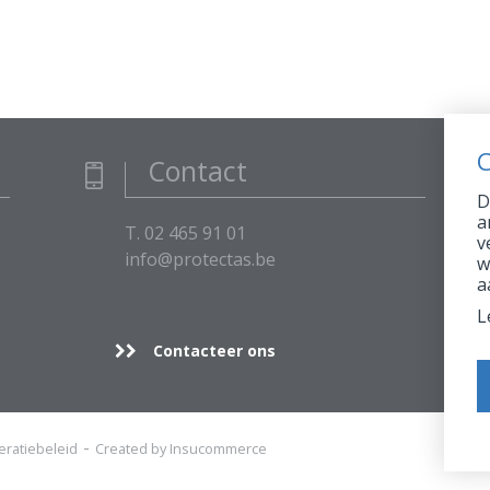
C
Contact
D
a
T. 02 465 91 01
v
info@protectas.be
w
a
L
Contacteer ons
ratiebeleid
Created by Insucommerce