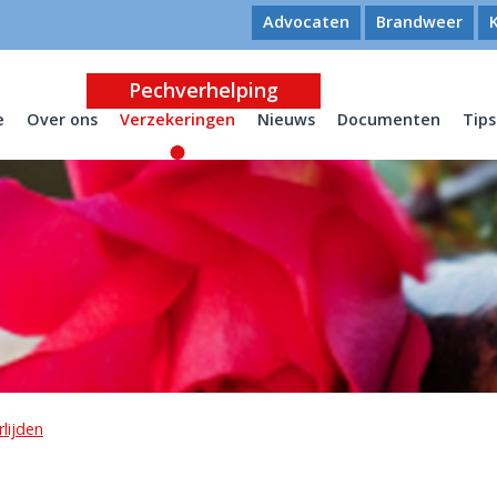
Advocaten
Brandweer
Pechverhelping
e
Over ons
Verzekeringen
Nieuws
Documenten
Tips
lijden