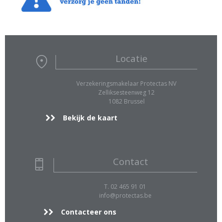
Locatie
Verzekeringsmakelaar Protectas NV
Zelliksesteenweg 12
1082 Brussel
Bekijk de kaart
Contact
T. 02 465 91 01
info@protectas.be
Contacteer ons