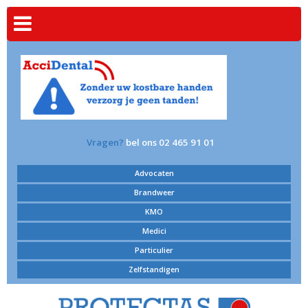
Vragen?
bel ons 02 465 91 01
Advocaten
Brandweer
KMO
Medici
Particulier
Zelfstandigen