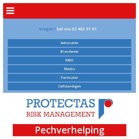
Vragen?
bel ons 02 465 91 01
Advocaten
Brandweer
KMO
Medici
Particulier
Zelfstandigen
Pechverhelping