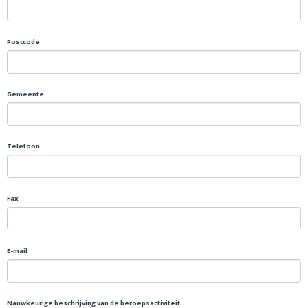
Postcode
Gemeente
Telefoon
Fax
E-mail
Nauwkeurige beschrijving van de beroepsactiviteit