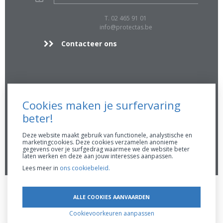
T. 02 465 91 01
info@protectas.be
Contacteer ons
Extra Info
Cookies maken je surfervaring
FSMA 16896 A
beter!
RPR 0423.039.170
AssurMiFID gedragsregels
Deze website maakt gebruik van functionele, analystische en
marketingcookies. Deze cookies verzamelen anonieme
Maak een afspraak
gegevens over je surfgedrag waarmee we de website beter
laten werken en deze aan jouw interesses aanpassen.
Lees meer in
ons cookiebeleid.
Privacy Clausule
Disclaimer
Cookiebeleid
Remuneratiebeleid
Created by
ALLE COOKIES AANVAARDEN
Insucommerce
Cookievoorkeuren aanpassen