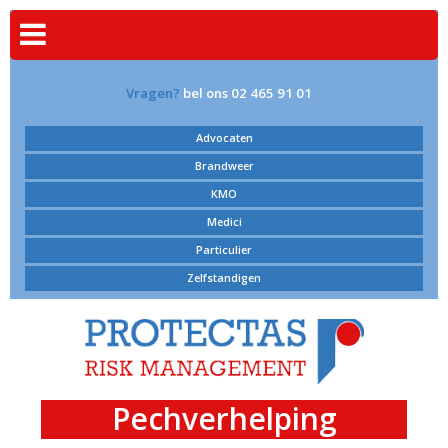
Vragen?
bel ons 02 465 91 01
Advocaten
Brandweer
KMO
Medici
Particulier
Zelfstandigen
Pechverhelping