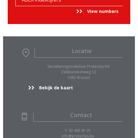
View numbers
Locatie
Verzekeringsmakelaar Protectas NV
Zelliksesteenweg 12
1082 Brussel
Bekijk de kaart
Contact
T. 02 465 91 01
info@protectas.be