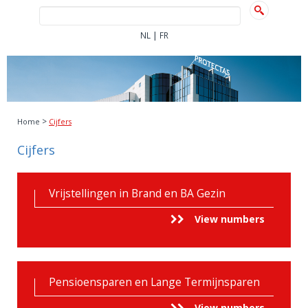
|
NL
FR
>
Home
Cijfers
Cijfers
Vrijstellingen in Brand en BA Gezin
View numbers
Pensioensparen en Lange Termijnsparen
View numbers